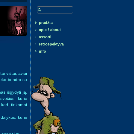
Search
pradžia
apie / about
assorti
retrospektyva
info
i vištai, aviai
nieko bendra su
s išgydyti ją,
 svečius, kurie
, kad tinkamai
 dalykus, kurie