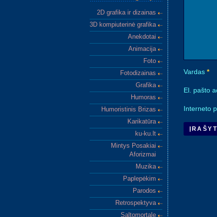
2D grafika ir dizainas
3D kompiuterinė grafika
Anekdotai
Animacija
Foto
Vardas
*
Fotodizainas
Grafika
El. pašto 
Humoras
Interneto p
Humoristinis Brizas
Karikatūra
ku-ku.lt
Mintys Posakiai
Aforizmai
Muzika
Paplepėkim
Parodos
Retrospektyva
Saltomortale