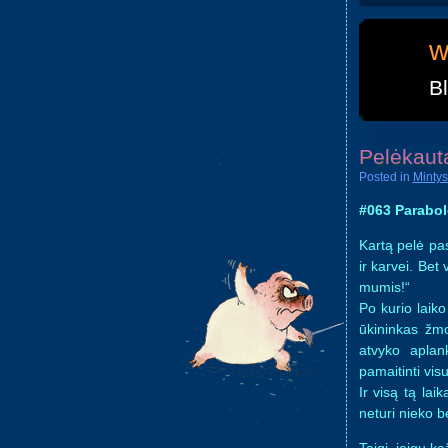
w
B
Pelėkaut
Posted in
Mintys
#063 Parabol
Kartą pelė pas
ir karvei. Bet
mumis!“
Po kurio laik
ūkininkas žmo
atvyko aplan
pamaitinti vis
Ir visą tą lai
neturi nieko 