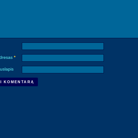
adresas
*
uslapis