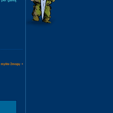
 per galvą.
s mylite žmogų