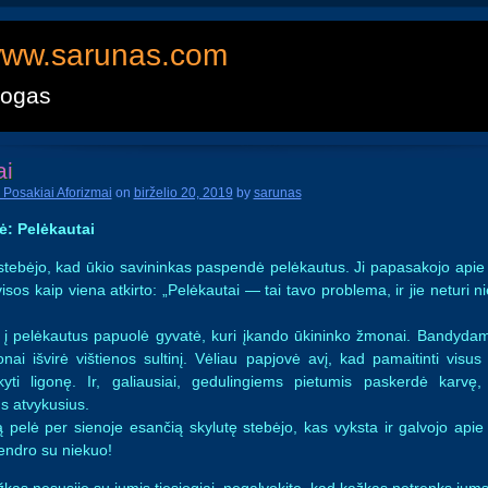
ww.sarunas.com
logas
ai
 Posakiai Aforizmai
on
birželio 20, 2019
by
sarunas
ė: Pelėkautai
tebėjo, kad ūkio savininkas paspendė pelėkautus. Ji papasakojo apie ta
 visos kaip viena atkirto: „Pelėkautai — tai tavo problema, ir jie neturi 
o į pelėkautus papuolė gyvatė, kuri įkando ūkininko žmonai. Bandydama
nai išvirė vištienos sultinį. Vėliau papjovė avį, kad pamaitinti visus
kyti ligonę. Ir, galiausiai, gedulingiems pietumis paskerdė karvę
us atvykusius.
ką pelė per sienoje esančią skylutę stebėjo, kas vyksta ir galvojo apie
bendro su niekuo!