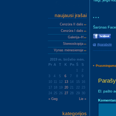
Taigi, jeigu k
naujausi įrašai
* * *
Cenzūra II dalis
Šarūnas Fac
Cenzūra I dalis
Galerija–H
Stereoskopija
#parabolė
Vynas mėnesienoje
2019 m. birželio mėn.
Pr
A
T
K
Pn
Š
S
Prasmingum
Post nav
1
2
3
4
5
6
7
8
9
Parašy
10
11
12
13
14
15
16
17
18
19
20
21
22
23
El. pašto 
24
25
26
27
28
29
30
« Geg
Lie »
Komentar
kategorijos