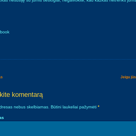
ažkas nesusiję su jumis tiesiogiai, negalvokite, kad kažkas netrenks jums
ebook
as
Jeigu jū
igation
kite komentarą
adresas nebus skelbiamas.
Būtini laukeliai pažymėti
*
as