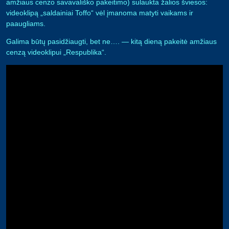
amžiaus cenzo savavališko pakeitimo) sulaukta žalios šviesos:
videoklipą „saldainiai Toffo“ vėl įmanoma matyti vaikams ir
paaugliams.
Galima būtų pasidžiaugti, bet ne…. — kitą dieną pakeitė amžiaus
cenzą videoklipui „Respublika“.