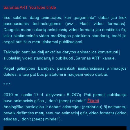
Sarunas ART YouTube tinkle
Esu sukūręs daug animacijos, kuri „pagaminta“ dabar jau kiek
pasenusiomis technologijomis (pvz., Flash video formatas).
Daugelis mano sukurtų ankstesnių video formatų jau neatitinka šių
laikų skaitmeninės video medžiagos pateikimo standartų, todėl jie
negali būti šiuo metu tinkamai publikuojami.
Taikinyje: bent jau dalį anksčiau darytos animacijos konvertuoti į
šiuolaikinį video standartą ir publikuoti „Sarunas ART“ kanale.
Pagal galimybes bandysiu parankioti išsibarsčiusias animacijos
daleles, o taip pat bus pristatomi ir naujesni video darbai.
* * *
2010 m. spalio 17 d. aktyvavau BLOG‘ą. Pati pirmoji publikacija
buvo animacinis gif’as „I don’t (peep) minde!“
Žiūrėti
.
Analogiškai pasielgiau ir dabar: atkartojau (perdariau) šį neįmantrų
beveik dešimties metų senumo animacinį gif’ą video formatu (video
etiudas „I don’t (peep) minde!“).