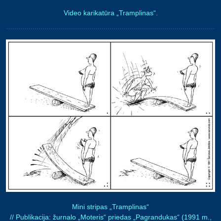
Video karikatūra „Tramplinas“.
Mini stripas „Tramplinas“
// Publikacija: žurnalo „Moteris“ priedas „Pagrandukas“ (1991 m.,