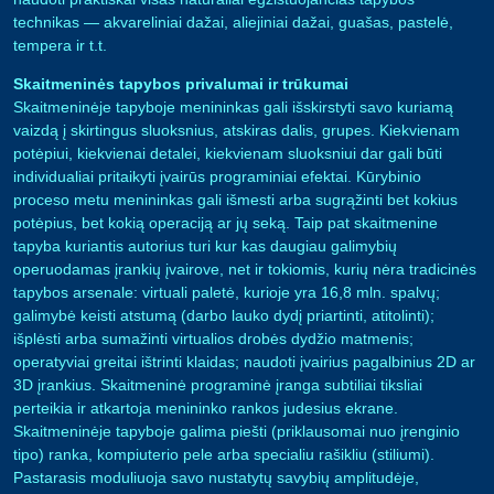
technikas — akvareliniai dažai, aliejiniai dažai, guašas, pastelė,
tempera ir t.t.
Skaitmeninės tapybos privalumai ir trūkumai
Skaitmeninėje tapyboje menininkas gali išskirstyti savo kuriamą
vaizdą į skirtingus sluoksnius, atskiras dalis, grupes. Kiekvienam
potėpiui, kiekvienai detalei, kiekvienam sluoksniui dar gali būti
individualiai pritaikyti įvairūs programiniai efektai. Kūrybinio
proceso metu menininkas gali išmesti arba sugrąžinti bet kokius
potėpius, bet kokią operaciją ar jų seką. Taip pat skaitmenine
tapyba kuriantis autorius turi kur kas daugiau galimybių
operuodamas įrankių įvairove, net ir tokiomis, kurių nėra tradicinės
tapybos arsenale: virtuali paletė, kurioje yra 16,8 mln. spalvų;
galimybė keisti atstumą (darbo lauko dydį priartinti, atitolinti);
išplėsti arba sumažinti virtualios drobės dydžio matmenis;
operatyviai greitai ištrinti klaidas; naudoti įvairius pagalbinius 2D ar
3D įrankius. Skaitmeninė programinė įranga subtiliai tiksliai
perteikia ir atkartoja menininko rankos judesius ekrane.
Skaitmeninėje tapyboje galima piešti (priklausomai nuo įrenginio
tipo) ranka, kompiuterio pele arba specialiu rašikliu (stiliumi).
Pastarasis moduliuoja savo nustatytų savybių amplitudėje,