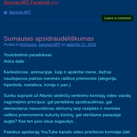
Sarunas ART Facebook >>>
Sarunas ART
Leave a comment
Sumautas apsidraudėliškumas
Posted in
Animacija
,
Sarunas ART
on
lapkričio 22, 2020
Youtobistinis paradoksas
Antra dalis
Karikatūrose, animacijoje, kaip ir apskritai mene, dažnai
naudojamos įvairios meninės raiškos priemonės (alegorija,
hiperbole, metafora, ironija ir pan.).
Sunku suprasti už Atlanto sėdinčių vertinimo komisijų video vaizdų
nagrinėjimo principus: gal perteklinis apsidraudimas, gal
elementarus nesuvokimas skirtumų tarp realybės ir meninės
raiškos priemonėmis sukurtų kūrinių, gal steriliame pasaulyje
augta? Kas ten juos visus sugaudys…
Pateikus apeliaciją YouTube kanalo video priežiūros komisijai (dėl