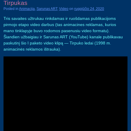
Tirpukas
Posted in
Animacija
,
Sarunas ART
,
Video
on
rugpjūčio 24, 2020
Tris savaites užtrukau rinkdamas ir ruošdamas publikacijoms
pirmojo etapo video darbus (tas animacines reklamas, kurios
mano tinklapyje buvo rodomos pasenusiu video formatu).
Šiandien užbaigiau ir Sarunas ART (YouTube) kanale publikavau
paskutinį šio I paketo video klipą — Tirpuko ledai (1998 m.
animacinės reklamos ištrauka).