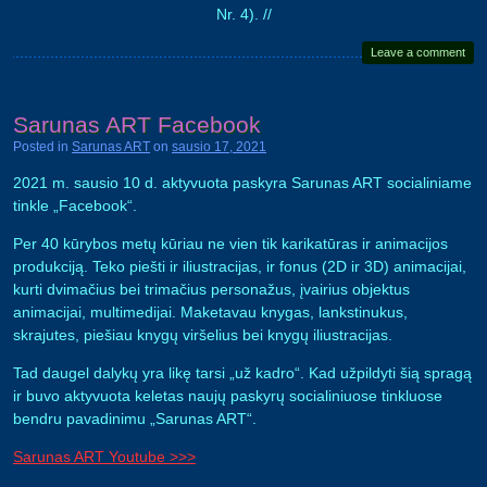
Nr. 4). //
Leave a comment
Sarunas ART Facebook
Posted in
Sarunas ART
on
sausio 17, 2021
2021 m. sausio 10 d. aktyvuota paskyra Sarunas ART socialiniame
tinkle „Facebook“.
Per 40 kūrybos metų kūriau ne vien tik karikatūras ir animacijos
produkciją. Teko piešti ir iliustracijas, ir fonus (2D ir 3D) animacijai,
kurti dvimačius bei trimačius personažus, įvairius objektus
animacijai, multimedijai. Maketavau knygas, lankstinukus,
skrajutes, piešiau knygų viršelius bei knygų iliustracijas.
Tad daugel dalykų yra likę tarsi „už kadro“. Kad užpildyti šią spragą
ir buvo aktyvuota keletas naujų paskyrų socialiniuose tinkluose
bendru pavadinimu „Sarunas ART“.
Sarunas ART Youtube >>>