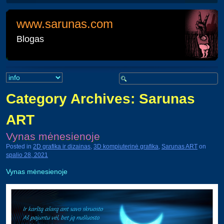
www.sarunas.com
Blogas
Search
Category Archives:
Sarunas
ART
Vynas mėnesienoje
Posted in
2D grafika ir dizainas
,
3D kompiuterinė grafika
,
Sarunas ART
on
spalio 28, 2021
Vynas mėnesienoje