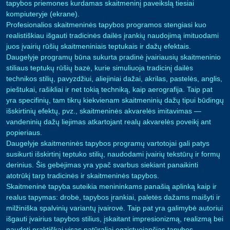
tapybos priemones kurdamas skaitmeninį paveikslą tiesiai
kompiuteryje (ekrane).
Profesionalios skaitmeninės tapybos programos stengiasi kuo
realistiškiau išgauti tradicinės dailės įrankių naudojimą imituodami
juos įvairių rūšių skaitmeniniais teptukais ir dažų efektais.
Daugelyje programų būna sukurta pradinė įvairiausių skaitmeninio
stiliaus teptukų rūšių bazė, kurie simuliuoja tradicinį dailės
technikos stilių, pavyzdžiui, aliejiniai dažai, akrilas, pastelės, anglis,
pieštukai, rašikliai ir net tokią techniką, kaip aerografija. Taip pat
yra specifinių, tam tikrų kiekvienam skaitmeninių dažų tipui būdingų
išskirtinių efektų, pvz., skaitmeninės akvarelės imitavimas —
vandeninių dažų liejimas atkartojant realų akvarelės poveikį ant
popieriaus.
Daugelyje skaitmeninės tapybos programų vartotojai gali patys
susikurti išskirtinį teptuko stilių, naudodami įvairių tekstūrų ir formų
derinius. Šis gebėjimas yra ypač svarbus siekiant panaikinti
atotrūkį tarp tradicinės ir skaitmeninės tapybos.
Skaitmeninė tapyba suteikia menininkams panašią aplinką kaip ir
realus tapymas: drobė, tapybos įrankiai, paletės dažams maišyti ir
milžiniška spalvinių variantų įvairovė. Taip pat yra galimybė autoriui
išgauti įvairius tapybos stilius, įskaitant impresionizmą, realizmą bei
naudoti praktiškai visas natūraliai egzistuojančias tapybos