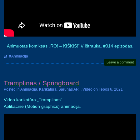
Animuotas komiksas „RO! – KIŠKIS!“ // Ištrauka. #014 epizodas.
#Animacija
Leave a comment
Tramplinas / Springboard
Posted in
Animacija
,
Karikatūra
,
Sarunas ART
,
Video
on
liepos 6, 2021
Video karikatūra „Tramplinas“.
Aplikacinė (Motion graphics) animacija.