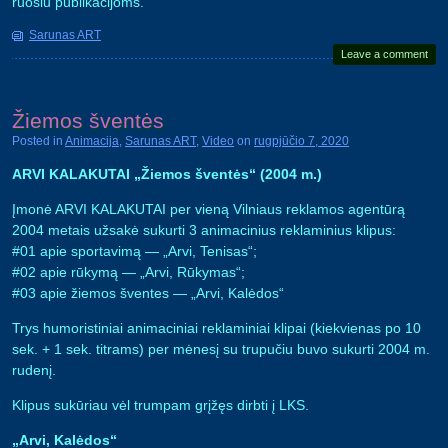
ruošiu publikacijoms.
Sarunas ART
Leave a comment
Žiemos šventės
Posted in
Animacija
,
Sarunas ART
,
Video
on
rugpjūčio 7, 2020
ARVI KALAKUTAI „Žiemos šventės“ (2004 m.)
Įmonė ARVI KALAKUTAI per vieną Vilniaus reklamos agentūrą
2004 metais užsakė sukurti 3 animacinius reklaminius klipus:
#01 apie sportavimą — „Arvi, Tenisas“;
#02 apie rūkymą — „Arvi, Rūkymas“;
#03 apie žiemos šventes — „Arvi, Kalėdos“
Trys humoristiniai animaciniai reklaminiai klipai (kiekvienas po 10
sek. + 1 sek. titrams) per mėnesį su trupučiu buvo sukurti 2004 m.
rudenį.
Klipus sukūriau vėl trumpam grįžęs dirbti į LKS.
„Arvi, Kalėdos“