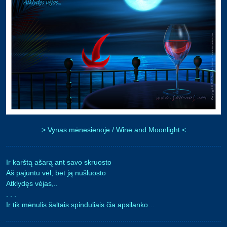
> Vynas mėnesienoje / Wine and Moonlight <
Ir karštą ašarą ant savo skruosto
Aš pajuntu vėl, bet ją nušluosto
Atklydęs vėjas,..
. . .
Ir tik mėnulis šaltais spinduliais čia apsilanko…