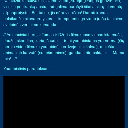
Na, kažkoks nukvakėlis šiame video įžiūrėjo „Dangus griūva!“ Na,
visokių prietrankų apstu, tad galima nurašyti šitai atskirų elementų
silpnaprotystei. Bet tai ne, jis nėra vienišius! Dar atsiranda
palaikančių silpnaprotystes — kompetentinga video įrašų talpinimo
svetainės vertinimo komanda…
// Animaciniai herojai Tomas ir Džeris filmukuose vienas kitą muša,
daužo, skandina, karia, šaudo — ir tai youtubistams yra norma (šių
herojų video filmukų youtubinėje erdvėje pilni kalnai), o piešta
animacinė karvutė (su tešmenimis), gaudanti ritę-saldainį — Mama
mia!.. //
Youtubistinis paradoksas…