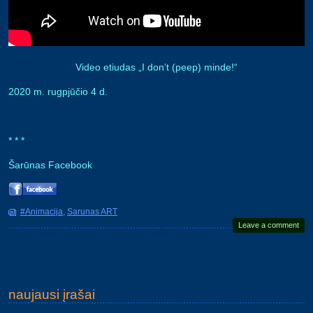
Video etiudas „I don’t (peep) minde!“
2020 m. rugpjūčio 4 d.
* * *
Šarūnas Facebook
#Animacija
,
Sarunas ART
Leave a comment
Post navigation
naujausi įrašai