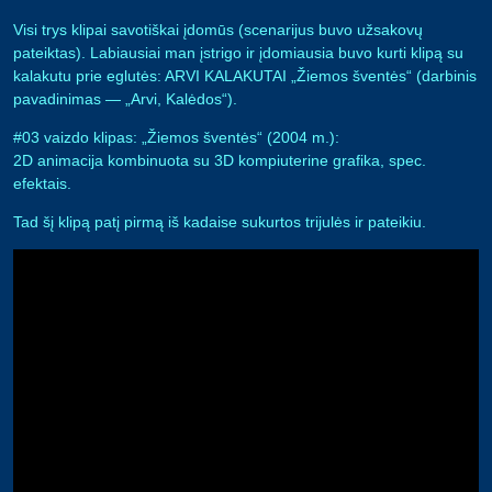
Visi trys klipai savotiškai įdomūs (scenarijus buvo užsakovų
pateiktas). Labiausiai man įstrigo ir įdomiausia buvo kurti klipą su
kalakutu prie eglutės: ARVI KALAKUTAI „Žiemos šventės“ (darbinis
pavadinimas — „Arvi, Kalėdos“).
#03 vaizdo klipas: „Žiemos šventės“ (2004 m.):
2D animacija kombinuota su 3D kompiuterine grafika, spec.
efektais.
Tad šį klipą patį pirmą iš kadaise sukurtos trijulės ir pateikiu.