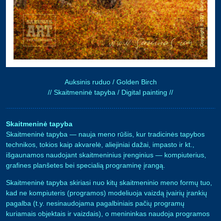
Auksinis ruduo / Golden Birch
// Skaitmeninė tapyba / Digital painting //
Skaitmeninė tapyba
Skaitmeninė tapyba — nauja meno rūšis, kur tradicinės tapybos
technikos, tokios kaip akvarelė, aliejiniai dažai, impasto ir kt.,
išgaunamos naudojant skaitmeninius įrenginius — kompiuterius,
grafines planšetes bei specialią programinę įrangą.
Skaitmeninė tapyba skiriasi nuo kitų skaitmeninio meno formų tuo,
kad ne kompiuteris (programos) modeliuoja vaizdą įvairių įrankių
pagalba (t.y. nesinaudojama pagalbiniais pačių programų
kuriamais objektais ir vaizdais), o menininkas naudoja programos