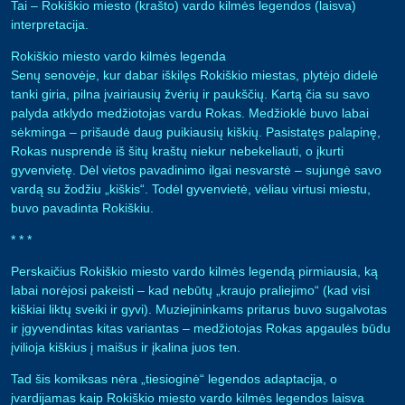
Tai – Rokiškio miesto (krašto) vardo kilmės legendos (laisva)
interpretacija.
Rokiškio miesto vardo kilmės legenda
Senų senovėje, kur dabar iškilęs Rokiškio miestas, plytėjo didelė
tanki giria, pilna įvairiausių žvėrių ir paukščių. Kartą čia su savo
palyda atklydo medžiotojas vardu Rokas. Medžioklė buvo labai
sėkminga – prišaudė daug puikiausių kiškių. Pasistatęs palapinę,
Rokas nusprendė iš šitų kraštų niekur nebekeliauti, o įkurti
gyvenvietę. Dėl vietos pavadinimo ilgai nesvarstė – sujungė savo
vardą su žodžiu „kiškis“. Todėl gyvenvietė, vėliau virtusi miestu,
buvo pavadinta Rokiškiu.
* * *
Perskaičius Rokiškio miesto vardo kilmės legendą pirmiausia, ką
labai norėjosi pakeisti – kad nebūtų „kraujo praliejimo“ (kad visi
kiškiai liktų sveiki ir gyvi). Muziejininkams pritarus buvo sugalvotas
ir įgyvendintas kitas variantas – medžiotojas Rokas apgaulės būdu
įvilioja kiškius į maišus ir įkalina juos ten.
Tad šis komiksas nėra „tiesioginė“ legendos adaptacija, o
įvardijamas kaip Rokiškio miesto vardo kilmės legendos laisva