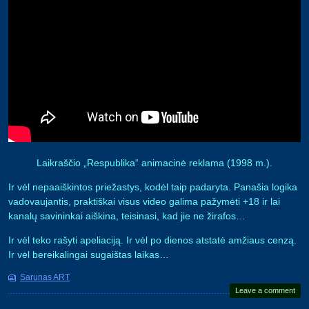
Laikraščio „Respublika“ animacinė reklama (1998 m.).
Ir vėl nepaaiškintos priežastys, kodėl taip padaryta. Panašia logika
vadovaujantis, praktiškai visus video galima pažymėti +18 ir lai
kanalų savininkai aiškina, teisinasi, kad jie ne žirafos…
Ir vėl teko rašyti apeliaciją. Ir vėl po dienos atstatė amžiaus cenzą.
Ir vėl bereikalingai sugaištas laikas…
Sarunas ART
Leave a comment