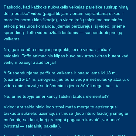
Pasirodo, kad kažkoks nukvakėlis veikėjas pareiškė susirūpinimą
dėl „neetiško“ video (pagal tik jam vienam suprantamą etikos ir
moralės normų klasifikaciją), o video įrašų talpinimo svetainės
etikos priežiūros komanda, įdėmiai peržiūrėjusi šį video, priėmė
sprendimą: Toffo video užkalti lentomis — suspenduoti prieigą
vaikams.
Na, galima būtų smagiai pasijuokti, jei ne vienas „tačiau“:
saldainių Toffo animacinis klipas buvo sukurtas/skirtas būtent kad
vaikų ir paauglių auditorijai!
// Suspenduojama peržiūra vaikams ir paaugliams iki 18 m…
(dažnai 16-17 m. žmogėnai jau būna vedę ir net sulaukę atžalų, o
video apie karvutę su tešmenimis jiems žiūrėti negalima… //
Na, ar ne tupyje amerikancy (atskiri tautos elementai)?
Video: ant saldaininio ledo stovi maža mergaitė apsirengusi
taškuota suknele; užsimojus ritmuša (ledo ritulio lazda) ji smagiai
muša ritę-saldainį, kurį gracingai pagauna karvutė „vartuose“
(virpstai — saldainių pakeliai).