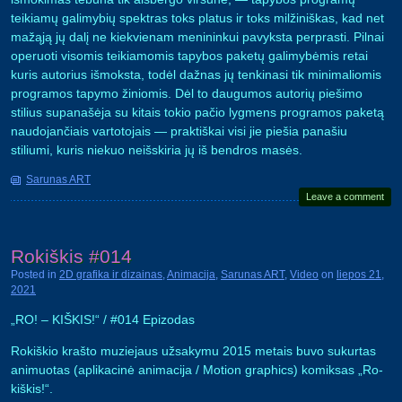
teikiamų galimybių spektras toks platus ir toks milžiniškas, kad net
mažąją jų dalį ne kiekvienam menininkui pavyksta perprasti. Pilnai
operuoti visomis teikiamomis tapybos paketų galimybėmis retai
kuris autorius išmoksta, todėl dažnas jų tenkinasi tik minimaliomis
programos tapymo žiniomis. Dėl to daugumos autorių piešimo
stilius supanašėja su kitais tokio pačio lygmens programos paketą
naudojančiais vartotojais — praktiškai visi jie piešia panašiu
stiliumi, kuris niekuo neišskiria jų iš bendros masės.
Sarunas ART
Leave a comment
Rokiškis #014
Posted in
2D grafika ir dizainas
,
Animacija
,
Sarunas ART
,
Video
on
liepos 21,
2021
„RO! – KIŠKIS!“ / #014 Epizodas
Rokiškio krašto muziejaus užsakymu 2015 metais buvo sukurtas
animuotas (aplikacinė animacija / Motion graphics) komiksas „Ro-
kiškis!“.