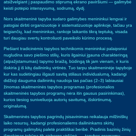
atsižvelgiant į paspaudimo stiprumą ekrano paviršiumi — galimybė
keisti potėpio intensyvumą, sodrumą, dydį.
Nors skaitmeninė tapyba sudaro galimybes menininkui lengvai ir
patogiai dirbti organizuotoje ir sistematizuotoje aplinkoje, tačiau yra
teigiančių, kad menininkas, rankoje laikantis tikrą teptuką, visada
turi daugiau svertų kontroliuoti paveikslo kūrimo procesą.
Piešiant tradicinėmis tapybos technikomis menininkai palaipsniui
nugludina savo piešimo stilių, kuris ilgainiui įgauna charakteringą
(atpažįstamumas) tapymo braižą, būdingą tik jam vienam, ir kuris
išskiria jį iš kitų dailininkų virtinės. Tuo tarpu skaitmeninėje tapyboje
kur kas sudėtingiau išgauti savitą stiliaus individualumą, kadangi
didžioji dauguma dailininkų naudoja tas pačias (2–3) labiausiai
žinomas skaitmeninės tapybos programas (profesionalios
skaitmeninės tapybos programų nėra itin gausus pasirinkimas),
kurios tiesiog suniveliuoja autorių savitumą, išskirtinumą,
originalumą.
Skaitmeninės tapybos pagrindų įsisavinimas reikalauja milžiniškų
laiko resursų, kadangi profesionaliems dailininkams skirtų
programų galimybių paletė praktiškai beribė. Pradinis bazinių žinių
išmokimas tebūna tik aisbergo viršūnė, — tapybos programų