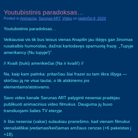
Youtubistinis paradoksas…
Posted in
Animacija
,
Sarunas ART
,
Video
on
lapkričio 6, 2020
Youtubistinis paradoksas…
Veikiausiai vis tik bus teisus vienas Anapilin jau išėjęs gan žinomas
rusakalbis humoristas, dažnai kartodavęs sparnuotą frazę: „Tupyje
amerikancy (Nu tupyje!)“.
// Kvaili (buki) amerikiečiai (Na ir kvaili!) //
Na, kaip kam patinka: pritarčiau šiai frazei su tam tikra išlyga —
skirčiau ją ne visai tautai, o tik atskiriems jos
elementams/atstovams.
Savo video kanale Sarunas ART palyginti neseniai pradėjau
publikuoti animacinius video filmukus. Dauguma jų buvo
transliuojami šalies TV eteryje.
Ir štai neseniai (vakar) sulaukiau pranešimo, kad vienam filmukui
vienašališkai įvedamas/keičiamas amžiaus cenzas (+6 pakeistas į
+18).