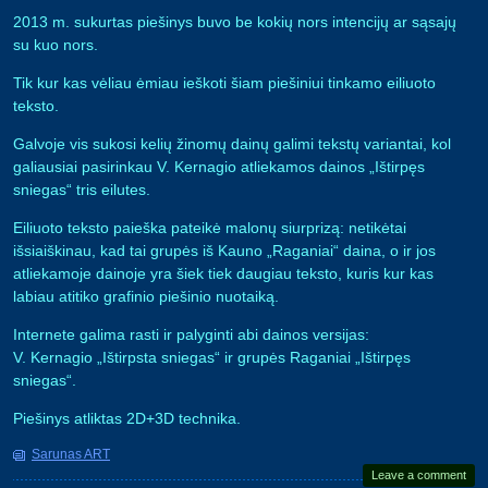
2013 m. sukurtas piešinys buvo be kokių nors intencijų ar sąsajų
su kuo nors.
Tik kur kas vėliau ėmiau ieškoti šiam piešiniui tinkamo eiliuoto
teksto.
Galvoje vis sukosi kelių žinomų dainų galimi tekstų variantai, kol
galiausiai pasirinkau V. Kernagio atliekamos dainos „Ištirpęs
sniegas“ tris eilutes.
Eiliuoto teksto paieška pateikė malonų siurprizą: netikėtai
išsiaiškinau, kad tai grupės iš Kauno „Raganiai“ daina, o ir jos
atliekamoje dainoje yra šiek tiek daugiau teksto, kuris kur kas
labiau atitiko grafinio piešinio nuotaiką.
Internete galima rasti ir palyginti abi dainos versijas:
V. Kernagio „Ištirpsta sniegas“ ir grupės Raganiai „Ištirpęs
sniegas“.
Piešinys atliktas 2D+3D technika.
Sarunas ART
Leave a comment