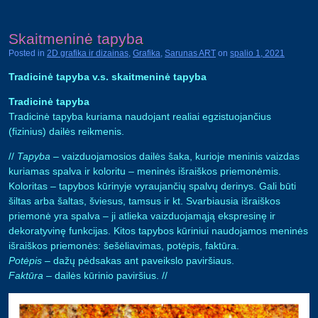
Skaitmeninė tapyba
Posted in
2D grafika ir dizainas
,
Grafika
,
Sarunas ART
on
spalio 1, 2021
Tradicinė tapyba v.s. skaitmeninė tapyba
Tradicinė tapyba
Tradicinė tapyba kuriama naudojant realiai egzistuojančius
(fizinius) dailės reikmenis.
//
Tapyba
– vaizduojamosios dailės šaka, kurioje meninis vaizdas
kuriamas spalva ir koloritu – meninės išraiškos priemonėmis.
Koloritas – tapybos kūrinyje vyraujančių spalvų derinys. Gali būti
šiltas arba šaltas, šviesus, tamsus ir kt. Svarbiausia išraiškos
priemonė yra spalva – ji atlieka vaizduojamąją ekspresinę ir
dekoratyvinę funkcijas. Kitos tapybos kūriniui naudojamos meninės
išraiškos priemonės: šešėliavimas, potėpis, faktūra.
Potėpis
– dažų pėdsakas ant paveikslo paviršiaus.
Faktūra
– dailės kūrinio paviršius. //