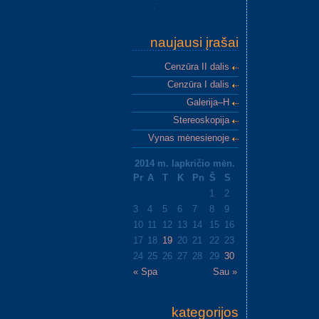
Post nav
naujausi įrašai
Cenzūra II dalis
Cenzūra I dalis
Galerija–H
Stereoskopija
Vynas mėnesienoje
2014 m. lapkričio mėn.
Pr
A
T
K
Pn
Š
S
1
2
3
4
5
6
7
8
9
10
11
12
13
14
15
16
17
18
19
20
21
22
23
24
25
26
27
28
29
30
« Spa
Sau »
kategorijos