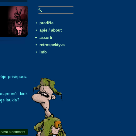
Search
pradžia
apie / about
assorti
retrospektyva
info
vėje prisirpusią
 pasąmonė kiek
pęs laukia?
Leave a comment