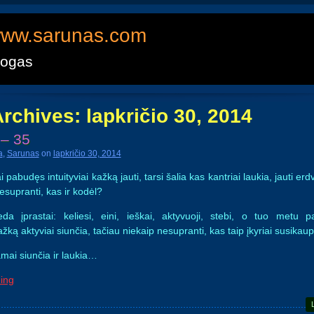
ww.sarunas.com
logas
Archives:
lapkričio 30, 2014
 – 35
a
,
Sarunas
on
lapkričio 30, 2014
pabudęs intuityviai kažką jauti, tarsi šalia kas kantriai laukia, jauti erd
nesupranti, kas ir kodėl?
eda įprastai: keliesi, eini, ieškai, aktyvuoji, stebi, o tuo metu
ą aktyviai siunčia, tačiau niekaip nesupranti, kas taip įkyriai susikau
amai siunčia ir laukia…
ing