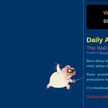
w
B
Daily 
The Wall
Posted in
Muzik
Būna dienų kai 
mintį, tačiau 
Rytas prasid
įmanydama kažk
O ji nepaliauj
Continue read