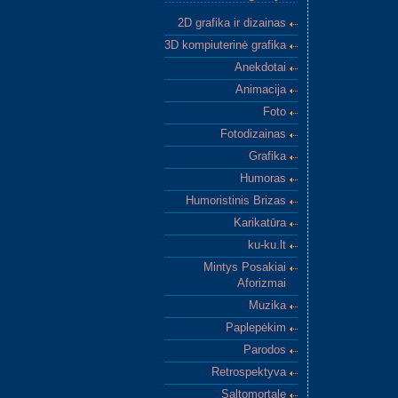
2D grafika ir dizainas
3D kompiuterinė grafika
Anekdotai
Animacija
Foto
Fotodizainas
Grafika
Humoras
Humoristinis Brizas
Karikatūra
ku-ku.lt
Mintys Posakiai
Aforizmai
Muzika
Paplepėkim
Parodos
Retrospektyva
Saltomortale