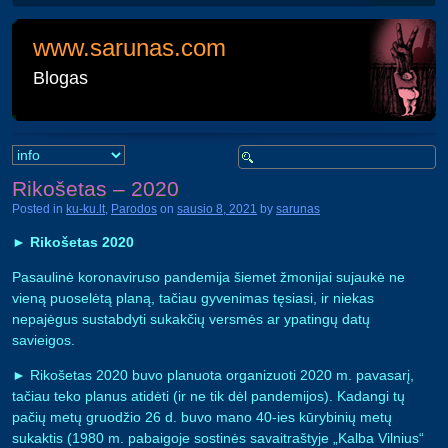
www.sarunas.com
Blogas
Search
Rikošetas – 2020
Posted in
ku-ku.lt
,
Parodos
on
sausio 8, 2021
by
sarunas
►
Rikošetas 2020
Pasaulinė koronaviruso pandemija šiemet žmonijai sujaukė ne
vieną puoselėtą planą, tačiau gyvenimas tęsiasi, ir niekas
nepajėgus sustabdyti sukakčių versmės ar ypatingų datų
savieigos.
► Rikošetas 2020 buvo planuota organizuoti 2020 m. pavasarį,
tačiau teko planus atidėti (ir ne tik dėl pandemijos). Kadangi tų
pačių metų gruodžio 26 d. buvo mano 40-ies kūrybinių metų
sukaktis (1980 m. pabaigoje sostinės savaitraštyje „Kalba Vilnius“