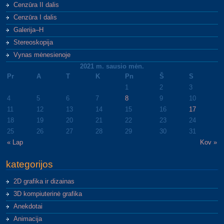
Cenzūra II dalis
Cenzūra I dalis
Galerija–H
Stereoskopija
Vynas mėnesienoje
2021 m. sausio mėn.
Pr
A
T
K
Pn
Š
S
1
2
3
4
5
6
7
8
9
10
11
12
13
14
15
16
17
18
19
20
21
22
23
24
25
26
27
28
29
30
31
« Lap
Kov »
kategorijos
2D grafika ir dizainas
3D kompiuterinė grafika
Anekdotai
Animacija