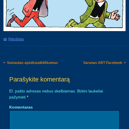
Rikošetas
Sumautas apsidraudėliškumas
Sarunas ART Facebook
Post navigation
Parašykite komentarą
El. pašto adresas nebus skelbiamas.
Būtini laukeliai
pažymėti
*
Komentaras