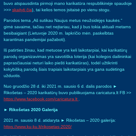
buvo atspausdinta pirmoji mano karikatūra respublikinėje spaudoje
>>>
skaityti čia
), tai kelios temos įsitaisė po vienu stogu.
Parodos tema „Aš sutikau Naujus metus neužsidėjęs kaukės.“
gimė savaime, tačiau net neįtariau, kad ji bus tokia aktuali metams
besibaigiant (Lietuvoje 2020 m. lapkričio mėn. paskelbtas
karantinas pandemijai pažaboti).
Iš patirties žinau, kad metuose yra keli laikotarpiai, kai karikatūrų
parodų organizavimas yra savotiška loterija (kai kolegos dailininkai
paprasčiausiai neturi laiko piešti karikatūras), todėl užtikrinti
kokybišką parodą šiais trapiais laikotarpiais yra gana sudėtinga
užduotis.
Nuo gruodžio 28 d. iki 2021 m. sausio 6 d. dalis parodos ►
Rikošetas – 2020 karikatūrų buvo publikuojama caricatura.lt FB >>
https://www.facebook.com/caricatura.lt
.
►
Rikošetas 2020 Galerija
2021 m. sausio 8 d. atidaryta ► Rikošetas – 2020 galerija:
https://www.ku-ku.lt/rikosetas-2020/