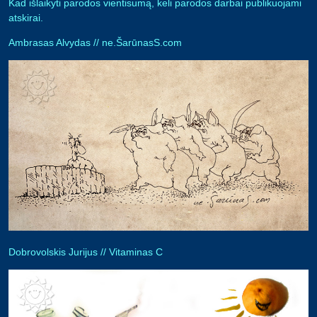
Kad išlaikyti parodos vientisumą, keli parodos darbai publikuojami
atskirai.
Ambrasas Alvydas // ne.ŠarūnasS.com
Dobrovolskis Jurijus // Vitaminas C