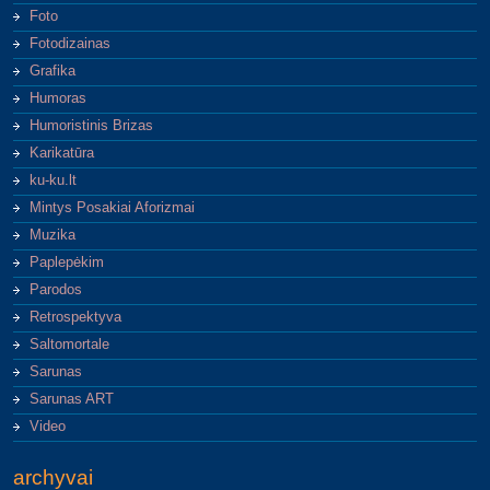
Foto
Fotodizainas
Grafika
Humoras
Humoristinis Brizas
Karikatūra
ku-ku.lt
Mintys Posakiai Aforizmai
Muzika
Paplepėkim
Parodos
Retrospektyva
Saltomortale
Sarunas
Sarunas ART
Video
archyvai